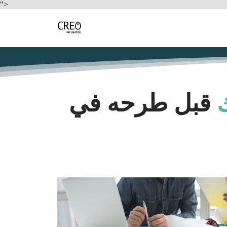
">
قبل طرحه في