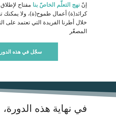
إنّ
نهج التعلّم الخاصّ بنا
مفتاح لإطلاق ا
كرائد(ة) أعمال طموح(ة)، ولا يمكنك ت
خلال أطرنا الفريدة التي تعتمد على الت
المصغّر
!سجّل في هذه الدور
:في نهاية هذه الدورة،